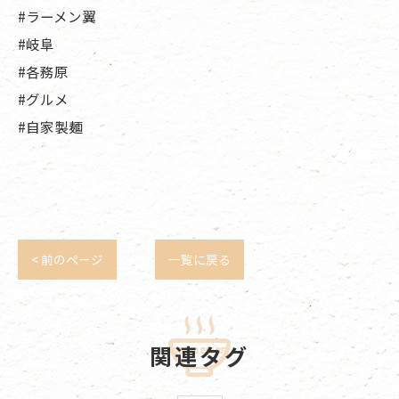
#ラーメン翼
#岐阜
#各務原
#グルメ
#自家製麺
< 前のページ
一覧に戻る
関連タグ