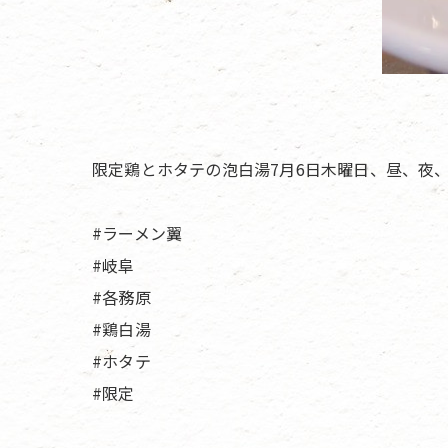
限定鶏とホタテの泡白湯7月6日木曜日、昼、夜、
#ラーメン翼
#岐阜
#各務原
#鶏白湯
#ホタテ
#限定