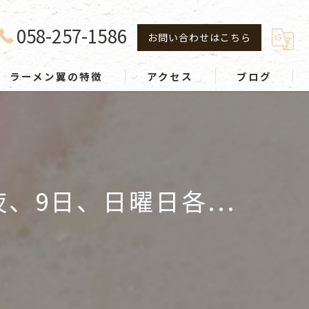
058-257-1586
お問い合わせはこちら
ラーメン翼の特徴
アクセス
ブログ
鶏白湯
鶏中華
スープ
9日、日曜日各...
つけめん
こってり