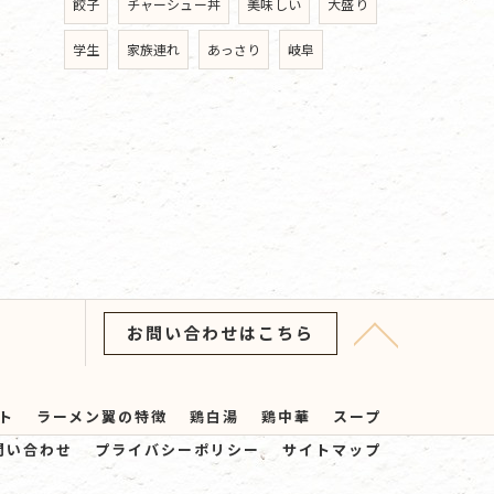
餃子
チャーシュー丼
美味しい
大盛り
学生
家族連れ
あっさり
岐阜
お問い合わせはこちら
ト
ラーメン翼の特徴
鶏白湯
鶏中華
スープ
問い合わせ
プライバシーポリシー
サイトマップ