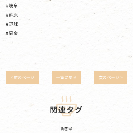
#岐阜
#蘇原
#野球
#募金
< 前のページ
一覧に戻る
次のページ >
関連タグ
#岐阜